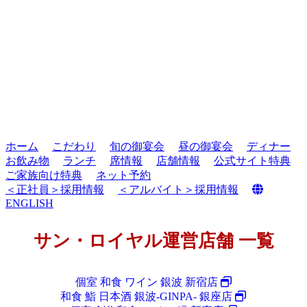
ホーム
こだわり
旬の御宴会
昼の御宴会
ディナー
お飲み物
ランチ
席情報
店舗情報
公式サイト特典
ご家族向け特典
ネット予約
＜正社員＞採用情報
＜アルバイト＞採用情報
ENGLISH
サン・ロイヤル運営店舗 一覧
個室 和食 ワイン 銀波 新宿店
和食 鮨 日本酒 銀波-GINPA- 銀座店