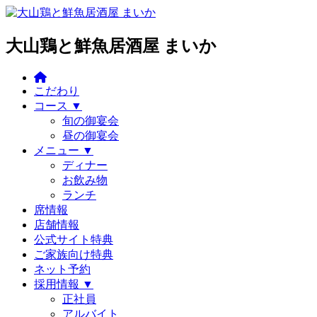
大山鶏と鮮魚居酒屋 まいか
こだわり
コース ▼
旬の御宴会
昼の御宴会
メニュー ▼
ディナー
お飲み物
ランチ
席情報
店舗情報
公式サイト特典
ご家族向け特典
ネット予約
採用情報 ▼
正社員
アルバイト