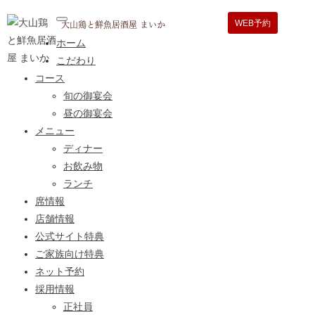
大山鶏と鮮魚居酒屋 まいか
toggle navigation
WEB予約
ホーム
こだわり
コース
旬の御宴会
昼の御宴会
メニュー
ディナー
お飲み物
ランチ
席情報
店舗情報
公式サイト特典
ご家族向け特典
ネット予約
採用情報
正社員