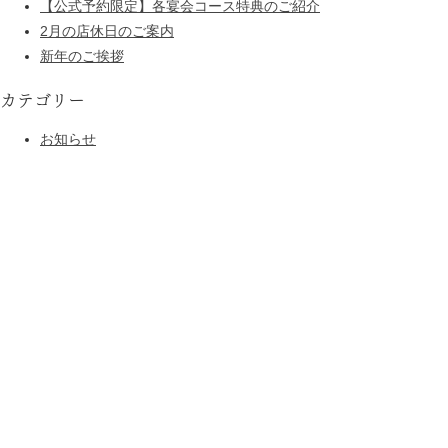
【公式予約限定】各宴会コース特典のご紹介
2月の店休日のご案内
新年のご挨拶
カテゴリー
お知らせ
大山鶏と鮮魚居酒屋 まいか
〒110-0005 東京都台東区上野7-1-1 アトレ上野
電話番号：050-5266-0310
営業時間：
11:00～22:30
(釜飯・焼き物L.O.21:15、フード・ドリンクL.O.21:30)