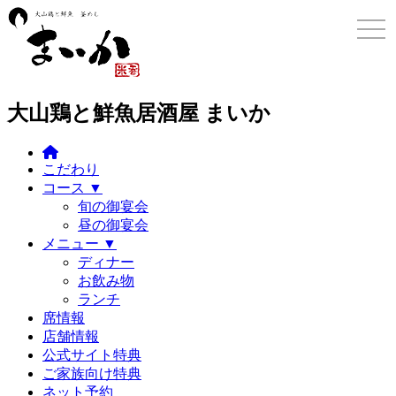
toggl
大山鶏と鮮魚居酒屋 まいか
こだわり
コース ▼
旬の御宴会
昼の御宴会
メニュー ▼
ディナー
お飲み物
ランチ
席情報
店舗情報
公式サイト特典
ご家族向け特典
ネット予約