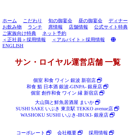
ホーム
こだわり
旬の御宴会
昼の御宴会
ディナー
お飲み物
ランチ
席情報
店舗情報
公式サイト特典
ご家族向け特典
ネット予約
＜正社員＞採用情報
＜アルバイト＞採用情報
ENGLISH
サン・ロイヤル運営店舗 一覧
個室 和食 ワイン 銀波 新宿店
和食 鮨 日本酒 銀波-GINPA- 銀座店
個室 創作和食 ワイン 縁 新宿店
大山鶏と鮮魚居酒屋 まいか
SUSHI SAKE いぶき 東京駅 TEKKO avenue店
WASHOKU SUSHI いぶき-IBUKI- 銀座店
コーポレート
会社概要
採用情報