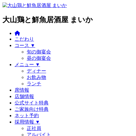
大山鶏と鮮魚居酒屋 まいか
こだわり
コース ▼
旬の御宴会
昼の御宴会
メニュー ▼
ディナー
お飲み物
ランチ
席情報
店舗情報
公式サイト特典
ご家族向け特典
ネット予約
採用情報 ▼
正社員
アルバイト