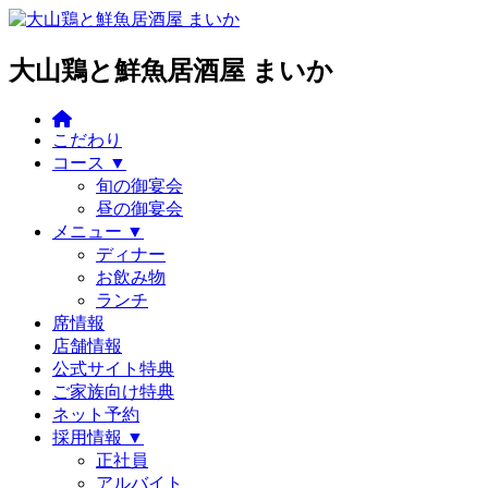
大山鶏と鮮魚居酒屋 まいか
こだわり
コース ▼
旬の御宴会
昼の御宴会
メニュー ▼
ディナー
お飲み物
ランチ
席情報
店舗情報
公式サイト特典
ご家族向け特典
ネット予約
採用情報 ▼
正社員
アルバイト