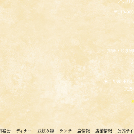
〒110-0
(釜飯・焼き物L.
JR 上野駅 不忍
京成
御宴会
ディナー
お飲み物
ランチ
席情報
店舗情報
公式サイ