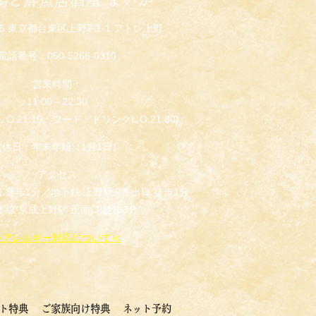
005 東京都台東区上野7-1-1 アトレ上野
電話番号：050-5266-0310
営業時間：
11:00～22:30
O.21:15、フード・ドリンクL.O.21:30)
定休日：年末年始（1月1日）
アクセス
口 徒歩1分／地下鉄 上野駅 7番出口 徒歩1分
本線 京成上野駅 正面口 徒歩3分
≫アレルギー対応について≪
ト特典
ご家族向け特典
ネット予約